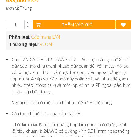
633,000
VNĐ
Đơn vị: Thùng
THÊM VÀO GIỎ
Phân loại
:
Cáp mạng LAN
Thương hiệu
:
VCOM
Cáp LAN CAT 5E UTP 24AWG CCA - PVC ược cấu tạo từ 8 sợi
dây cáp nhỏ chia thành 4 cặp dây xoắn đôi với nhau, mỗi sợi
có lõi hợp kim nhôm và được bao bọc bên ngoài bằng một
lớp nhựa. 4 cặp sợi cáp nhỏ này xoắn chặt với nhau để giảm
nhiễu chéo (cross-talk) và một lớp vỏ nhựa PE ngoài bào bọc
4 cặp cáp bên trong.
Ngoài ra còn có một sợi chỉ nhựa để xé vỏ dể dàng.
Cấu tạo chi tiết của của cáp Cat 5E:
– Lõi kim loại: Được làm bằng hợp kim nhôm có đường kính
lõi tiêu chuẩn là 24AWG có đường kính 0.511mm hoặc thông