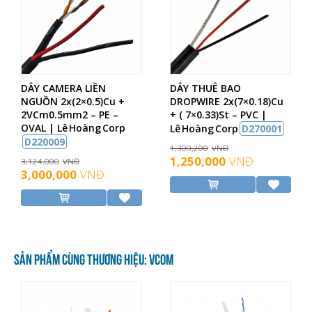
DÂY CAMERA LIỀN
DÂY THUÊ BAO
NGUỒN 2x(2×0.5)Cu +
DROPWIRE 2x(7×0.18)Cu
2VCm0.5mm2 – PE –
+ ( 7×0.33)St – PVC |
OVAL | Lê Hoàng Corp
Lê Hoàng Corp
D270001
D220009
1,300,200
VNĐ
1,250,000
VNĐ
3,124,000
VNĐ
3,000,000
VNĐ
SẢN PHẨM CÙNG THƯƠNG HIỆU: VCOM