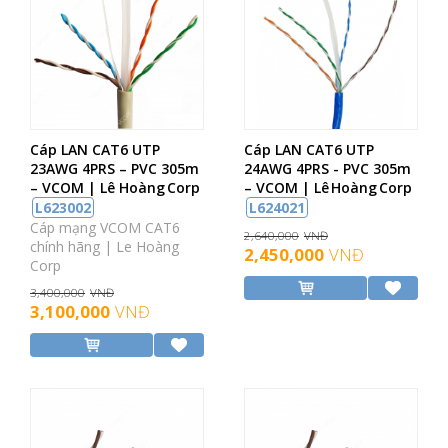
Cáp LAN CAT6 UTP
Cáp LAN CAT6 UTP
23AWG 4PRS – PVC 305m
24AWG 4PRS - PVC 305m
– VCOM | Lê Hoàng Corp
– VCOM | Lê Hoàng Corp
L623002
L624021
Cáp mạng VCOM CAT6
2,640,000
VNĐ
chính hãng | Le Hoàng
2,450,000
VNĐ
Corp
3,400,000
VNĐ
3,100,000
VNĐ