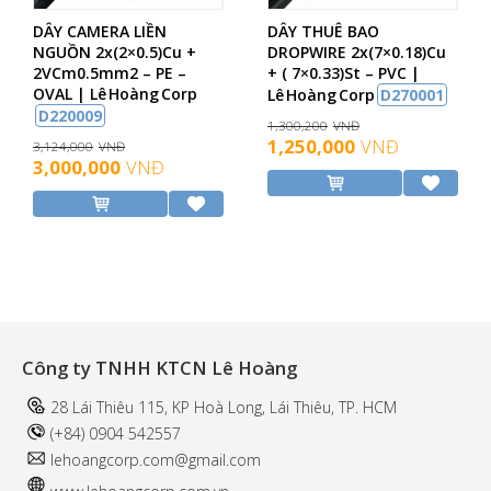
DÂY CAMERA LIỀN
DÂY THUÊ BAO
NGUỒN 2x(2×0.5)Cu +
DROPWIRE 2x(7×0.18)Cu
2VCm0.5mm2 – PE –
+ ( 7×0.33)St – PVC |
OVAL | Lê Hoàng Corp
Lê Hoàng Corp
D270001
D220009
1,300,200
VNĐ
1,250,000
VNĐ
3,124,000
VNĐ
3,000,000
VNĐ
Công ty TNHH KTCN Lê Hoàng
28 Lái Thiêu 115, KP Hoà Long, Lái Thiêu, TP. HCM
(+84) 0904 542557
l
ehoangcorp.com@gmail.com