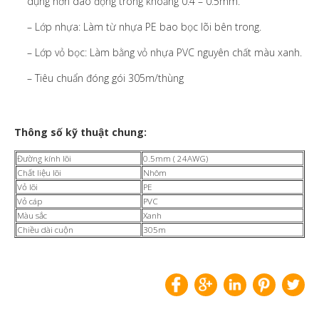
dụng hơn dao động trong khoảng 0.4 – 0.5mm.
– Lớp nhựa: Làm từ nhựa PE bao bọc lõi bên trong.
– Lớp vỏ bọc: Làm bằng vỏ nhựa PVC nguyên chất màu xanh.
– Tiêu chuẩn đóng gói 305m/thùng
Thông số kỹ thuật chung:
Đường kính lõi
0.5mm ( 24AWG)
Chất liệu lõi
Nhôm
Vỏ lõi
PE
Vỏ cáp
PVC
Màu sắc
Xanh
Chiều dài cuộn
305m