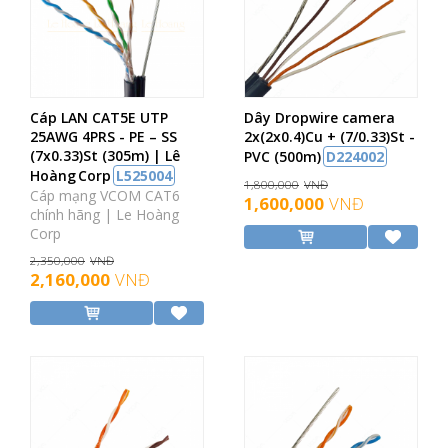
Cáp LAN CAT5E UTP
Dây Dropwire camera
25AWG 4PRS - PE – SS
2x(2x0.4)Cu + (7/0.33)St -
(7x0.33)St (305m) | Lê
PVC (500m)
D224002
Hoàng Corp
L525004
1,800,000
VNĐ
Cáp mạng VCOM CAT6
1,600,000
VNĐ
chính hãng | Le Hoàng
Corp
2,350,000
VNĐ
2,160,000
VNĐ