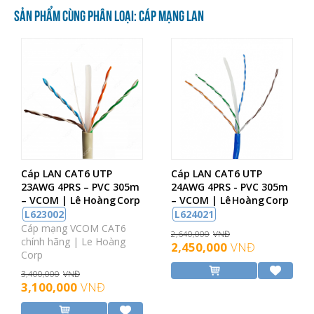
SẢN PHẨM CÙNG PHÂN LOẠI: CÁP MẠNG LAN
Cáp LAN CAT6 UTP
Cáp LAN CAT6 UTP
23AWG 4PRS – PVC 305m
24AWG 4PRS - PVC 305m
– VCOM | Lê Hoàng Corp
– VCOM | Lê Hoàng Corp
L623002
L624021
Cáp mạng VCOM CAT6
2,640,000
VNĐ
chính hãng | Le Hoàng
2,450,000
VNĐ
Corp
3,400,000
VNĐ
3,100,000
VNĐ