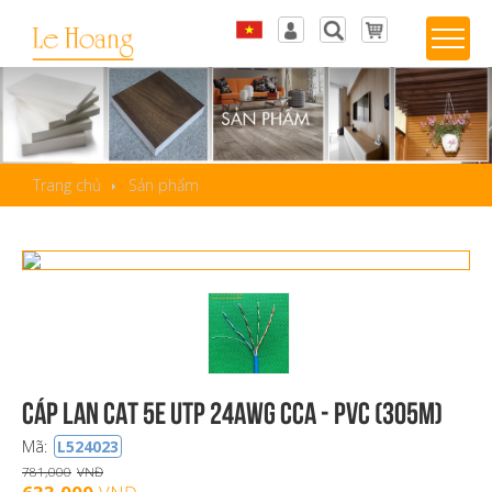
Tiếng Việt
Đăng nhập
English
Sản phẩm yêu thích
Trang chủ
Sản phẩm
Cáp LAN CAT 5E UTP 24AWG CCA - PVC (305m)
Mã:
L524023
781,000
VNĐ