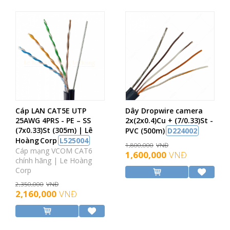
Cáp LAN CAT5E UTP
Dây Dropwire camera
25AWG 4PRS - PE – SS
2x(2x0.4)Cu + (7/0.33)St -
(7x0.33)St (305m) | Lê
PVC (500m)
D224002
Hoàng Corp
L525004
1,800,000
VNĐ
Cáp mạng VCOM CAT6
1,600,000
VNĐ
chính hãng | Le Hoàng
Corp
2,350,000
VNĐ
2,160,000
VNĐ