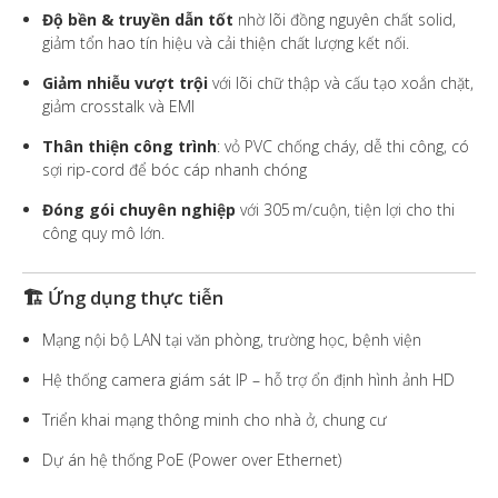
Độ bền & truyền dẫn tốt
nhờ lõi đồng nguyên chất solid,
giảm tổn hao tín hiệu và cải thiện chất lượng kết nối.
Giảm nhiễu vượt trội
với lõi chữ thập và cấu tạo xoắn chặt,
giảm crosstalk và EMI
Thân thiện công trình
: vỏ PVC chống cháy, dễ thi công, có
sợi rip-cord để bóc cáp nhanh chóng
Đóng gói chuyên nghiệp
với 305 m/cuộn, tiện lợi cho thi
công quy mô lớn.
🏗️ Ứng dụng thực tiễn
Mạng nội bộ LAN tại văn phòng, trường học, bệnh viện
Hệ thống camera giám sát IP – hỗ trợ ổn định hình ảnh HD
Triển khai mạng thông minh cho nhà ở, chung cư
Dự án hệ thống PoE (Power over Ethernet)