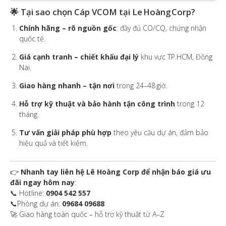
🌟 Tại sao chọn Cáp VCOM tại Le Hoàng Corp?
Chính hãng – rõ nguồn gốc
: đầy đủ CO/CQ, chứng nhận
quốc tế.
Giá cạnh tranh – chiết khấu đại lý
khu vực TP.HCM, Đồng
Nai.
Giao hàng nhanh – tận nơi
trong 24–48 giờ.
Hỗ trợ kỹ thuật và bảo hành tận công trình
trong 12
tháng.
Tư vấn giải pháp phù hợp
theo yêu cầu dự án, đảm bảo
hiệu quả và tiết kiệm.
👉
Nhanh tay liên hệ Lê Hoàng Corp
để nhận
báo giá ưu
đãi ngay hôm nay
:
📞 Hotline:
0904 542 557
📞Phòng dự án:
09684 09688
🚀 Giao hàng toàn quốc – hỗ trợ kỹ thuật từ A–Z