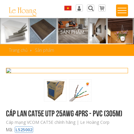
Tiếng Việt
Đăng nhập
English
Sản phẩm yêu thích
Trang chủ
Sản phẩm
Cáp LAN CAT5E UTP 25AWG 4PRS - PVC (305m)
Cáp mạng VCOM CAT5E chính hãng | Le Hoàng Corp
Mã:
L525002