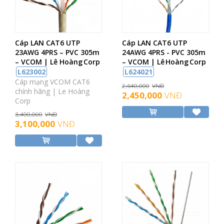
Cáp LAN CAT6 UTP
Cáp LAN CAT6 UTP
23AWG 4PRS – PVC 305m
24AWG 4PRS - PVC 305m
– VCOM | Lê Hoàng Corp
– VCOM | Lê Hoàng Corp
L623002
L624021
Cáp mạng VCOM CAT6
2,640,000
VNĐ
chính hãng | Le Hoàng
2,450,000
VNĐ
Corp
3,400,000
VNĐ
3,100,000
VNĐ