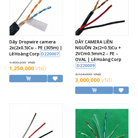
Dây Dropwire camera
DÂY CAMERA LIỀN
2x(2x0.5)Cu - PE (305m) |
NGUỒN 2x(2×0.5)Cu +
2VCm0.5mm2 – PE –
Lê Hoàng Corp
D220007
OVAL | Lê Hoàng Corp
1,300,200
VNĐ
D220009
1,250,000
VNĐ
3,124,000
VNĐ
3,000,000
VNĐ