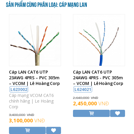
SẢN PHẨM CÙNG PHÂN LOẠI: CÁP MẠNG LAN
Cáp LAN CAT6 UTP
Cáp LAN CAT6 UTP
23AWG 4PRS – PVC 305m
24AWG 4PRS - PVC 305m
– VCOM | Lê Hoàng Corp
– VCOM | Lê Hoàng Corp
L623002
L624021
Cáp mạng VCOM CAT6
2,640,000
VNĐ
chính hãng | Le Hoàng
2,450,000
VNĐ
Corp
3,400,000
VNĐ
3,100,000
VNĐ