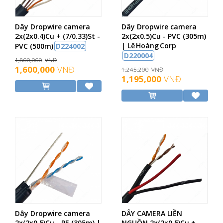
Dây Dropwire camera
Dây Dropwire camera
2x(2x0.4)Cu + (7/0.33)St -
2x(2x0.5)Cu - PVC (305m)
| Lê Hoàng Corp
PVC (500m)
D224002
D220004
1,800,000
VNĐ
1,600,000
VNĐ
1,245,200
VNĐ
1,195,000
VNĐ
Dây Dropwire camera
DÂY CAMERA LIỀN
2x(2x0.5)Cu - PE (305m) |
NGUỒN 2x(2×0.5)Cu +