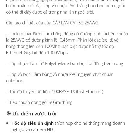
bước xoắn cực đại. Lớp vỏ nhựa PVC trắng bao bọc bên ngoài
có thể đi dây được cả trong nhà lẫn ngoài trời.
Cấu tạo chi tiết của của CÁP LAN CAT 5E 25AWG:
– Lõi kim loại: Được làm bằng đồng có đường kính lõi tiêu chuẩn
là 25AWG có đường kính lõi 0.45mm. Phần lõi đặc (solid) với
băng thông lên đến 100Mhz, đặc biệt được hỗ trợ tốc độ
Ethernet Gigabit đến 1000Mbps
– Lớp nhựa: Làm từ Polyethylene bao bọc lõi đồng bên trong
– Lớp vỏ bọc: Làm bằng vỏ nhựa PVC nguyên chất chuẩn
outdoor.
– Tốc độ truyền dữ liệu: 100BASE-TX (fast Ethernet).
– Tiêu chuẩn đóng gói 305m/thùng
🎯 Ưu điểm vượt trội
Tốc độ siêu ổn định
thích hợp cho hệ thống mạng doanh
nghiệp và camera HD.