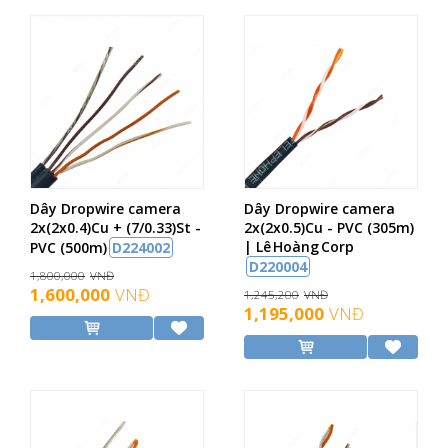
Dây Dropwire camera
Dây Dropwire camera
2x(2x0.4)Cu + (7/0.33)St -
2x(2x0.5)Cu - PVC (305m)
| Lê Hoàng Corp
PVC (500m)
D224002
D220004
1,800,000
VNĐ
1,600,000
VNĐ
1,245,200
VNĐ
1,195,000
VNĐ