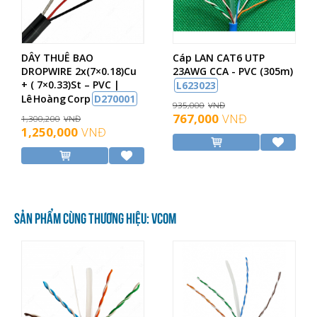
DÂY THUÊ BAO
Cáp LAN CAT6 UTP
DROPWIRE 2x(7×0.18)Cu
23AWG CCA - PVC (305m)
+ ( 7×0.33)St – PVC |
L623023
Lê Hoàng Corp
D270001
935,000
VNĐ
767,000
VNĐ
1,300,200
VNĐ
1,250,000
VNĐ
SẢN PHẨM CÙNG THƯƠNG HIỆU: VCOM