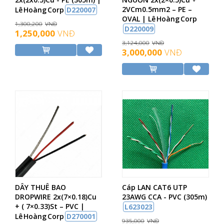
2VCm0.5mm2 – PE –
Lê Hoàng Corp
D220007
OVAL | Lê Hoàng Corp
1,300,200
VNĐ
D220009
1,250,000
VNĐ
3,124,000
VNĐ
3,000,000
VNĐ
DÂY THUÊ BAO
Cáp LAN CAT6 UTP
DROPWIRE 2x(7×0.18)Cu
23AWG CCA - PVC (305m)
+ ( 7×0.33)St – PVC |
L623023
Lê Hoàng Corp
D270001
935,000
VNĐ