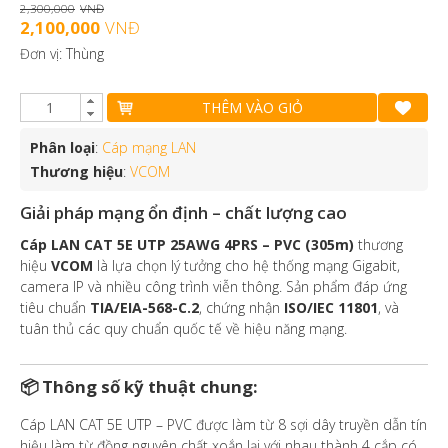
2,300,000
VNĐ
2,100,000
VNĐ
Đơn vị: Thùng
THÊM VÀO GIỎ
Phân loại
:
Cáp mạng LAN
Thương hiệu
:
VCOM
Giải pháp mạng ổn định – chất lượng cao
Cáp LAN CAT 5E UTP 25AWG 4PRS – PVC (305m)
thương
hiệu
VCOM
là lựa chọn lý tưởng cho hệ thống mạng Gigabit,
camera IP và nhiều công trình viễn thông. Sản phẩm đáp ứng
tiêu chuẩn
TIA/EIA-568-C.2
, chứng nhận
ISO/IEC 11801
, và
tuân thủ các quy chuẩn quốc tế về hiệu năng mạng.
📦
Thông số kỹ thuật chung:
Cáp LAN CAT 5E UTP – PVC được làm từ 8 sợi dây truyền dẫn tín
hiệu làm từ đồng nguyên chất xoắn lại với nhau thành 4 cắp có