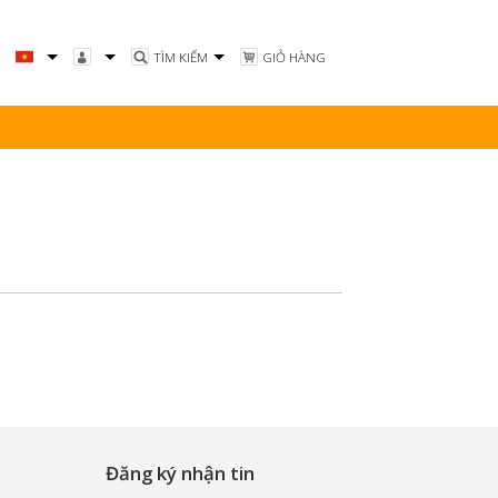
TÌM KIẾM
GIỎ HÀNG
Tiếng Việt
Đăng nhập
English
Sản phẩm yêu thích
Đăng ký nhận tin