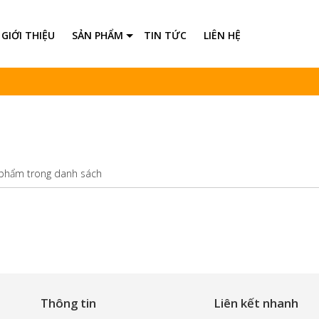
GIỚI THIỆU
SẢN PHẨM
TIN TỨC
LIÊN HỆ
Tất cả
Cáp mạng LAN
Cáp camera
Ván nhựa PVC
Tấm nhựa ốp tường trang trí
Tấm lam sóng
 phẩm trong danh sách
Gỗ nhựa ngoài trời
Sàn nhựa
Ống nhựa Công trình
Thi công cửa sắt - nhôm - inox
Thông tin
Liên kết nhanh