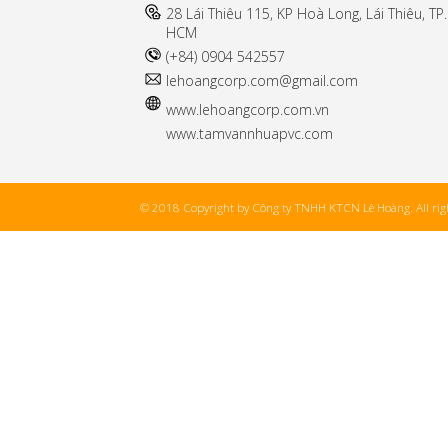
28 Lái Thiêu 115, KP Hoà Long, Lái Thiêu, TP.
HCM
(+84) 0904 542557
l
ehoangcorp.com@gmail.com
www.
lehoangcorp.com.vn
www.tamvannhuapvc.com
© 2018 Copyright by Công ty TNHH KTCN Lê Hoàng. All righ