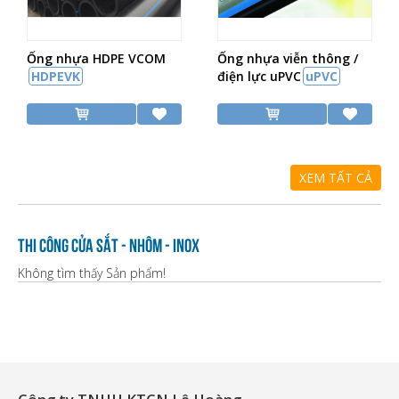
Ống nhựa HDPE VCOM
Ống nhựa viễn thông /
HDPEVK
điện lực uPVC
uPVC
XEM TẤT CẢ
Thi công cửa sắt - nhôm - inox
Không tìm thấy Sản phẩm!