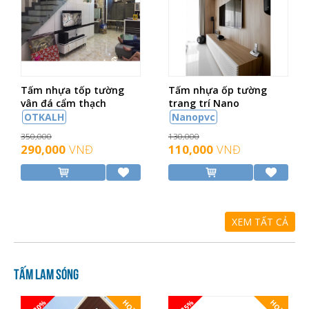
Tấm nhựa tốp tường
Tấm nhựa ốp tường
vân đá cẩm thạch
trang trí Nano
OTKALH
Nanopvc
350,000
130,000
290,000
VNĐ
110,000
VNĐ
XEM TẤT CẢ
Tấm lam sóng
-20%
-25%
HOT
HOT