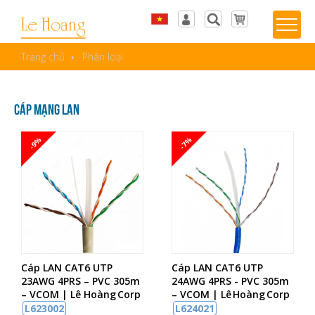
Tiếng Việt
Đăng nhập
Trang chủ
Phân loại
English
Sản phẩm yêu thích
Cáp mạng LAN
-9%
-7%
Cáp LAN CAT6 UTP
Cáp LAN CAT6 UTP
23AWG 4PRS – PVC 305m
24AWG 4PRS - PVC 305m
– VCOM | Lê Hoàng Corp
– VCOM | Lê Hoàng Corp
L623002
L624021