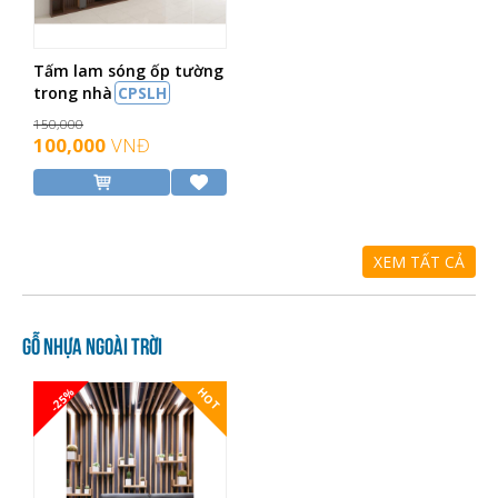
Tấm lam sóng ốp tường
trong nhà
CPSLH
150,000
100,000
VNĐ
XEM TẤT CẢ
Gỗ nhựa ngoài trời
-25%
HOT