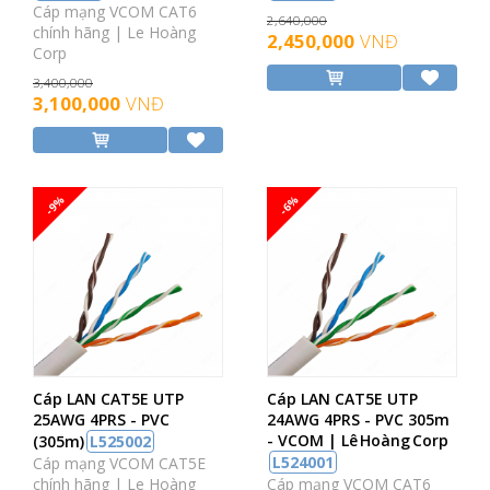
Cáp mạng VCOM CAT6
2,640,000
chính hãng | Le Hoàng
2,450,000
VNĐ
Corp
3,400,000
3,100,000
VNĐ
-9%
-6%
Cáp LAN CAT5E UTP
Cáp LAN CAT5E UTP
25AWG 4PRS - PVC
24AWG 4PRS - PVC 305m
- VCOM | Lê Hoàng Corp
(305m)
L525002
L524001
Cáp mạng VCOM CAT5E
chính hãng | Le Hoàng
Cáp mạng VCOM CAT6