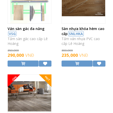
Ván sàn gác đa năng
Sàn nhựa khóa hèm cao
VSG
cấp
SNLHKA
Tấm sàn gác cao cấp Lê
Tấm ván nhựa PVC cao
Hoàng
cấp Lê Hoàng
350,000
300,000
290,000
VNĐ
235,000
VNĐ
-25%
HOT