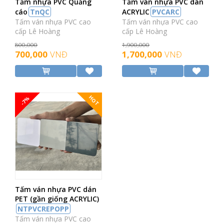
Tấm nhựa PVC Quảng
Tấm ván nhựa PVC dán
cáo
TnQC
ACRYLIC
PVCARC
Tấm ván nhựa PVC cao
Tấm ván nhựa PVC cao
cấp Lê Hoàng
cấp Lê Hoàng
800,000
1,900,000
700,000
VNĐ
1,700,000
VNĐ
HOT
-7%
Tấm ván nhựa PVC dán
PET (gần giống ACRYLIC)
NTPVCREPOPP
Tấm ván nhựa PVC cao