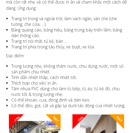
mà còn rất nhẹ và có thể được in ấn và chạm khắc một cách dễ
dàng. Ứng dụng:
Trang trí trong và ngoài trời, làm vách ngăn, ván che (che
tường, che cửa, …).
Bảng quảng cáo, bảng hiệu, bảng trưng bày triển lãm, bảng
dán thông cáo.
Trang trí nội thất, tủ kệ, bàn ...
Trang trí phía trong tàu thủy, xe buýt, xe lửa.
Đặc điểm:
Trọng lượng nhẹ, không thấm nước, chịu đựng nước, một số
sản phẩm chịu nhiệt.
Tính dẫn nhiệt thấp, cách nhiệt tốt.
Thích hợp cho việc in ấn.
Tấm nhựa PVC dùng cho làm tủ bếp, tủ áo, tủ kệ đồ, chịu
nước tốt & trọng lượng nhẹ.
Có thể khoan, cưa, đóng đinh và dán keo.
Có thể đẽo, gọt, cắt và gấp lại dưới tác động của nhiệt lượng.
-17%
-15%
HOT
HOT