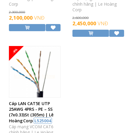
Corp
chính hãng | Le Hoàng
Corp
2,300,000
2,100,000
VNĐ
2,600,000
2,450,000
VNĐ
-8%
Cáp LAN CAT5E UTP
25AWG 4PRS - PE – SS
(7x0.33)St (305m) | Lê
Hoàng Corp
L525004
Cáp mạng VCOM CAT6
chính hãng | Le Hoàng