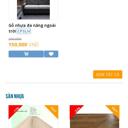
Gỗ nhựa đa năng ngoài
trời
CPSLH
200,000
150,000
VNĐ
XEM TẤT CẢ
Sàn nhựa
-17%
-22%
HOT
HOT