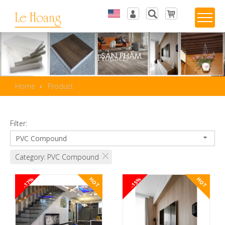
Tiếng Việt
Log in
English
Wishlist
Products
Home
Product
Filter:
PVC Compound
Category: PVC Compound
-17%
-15%
HOT
HOT