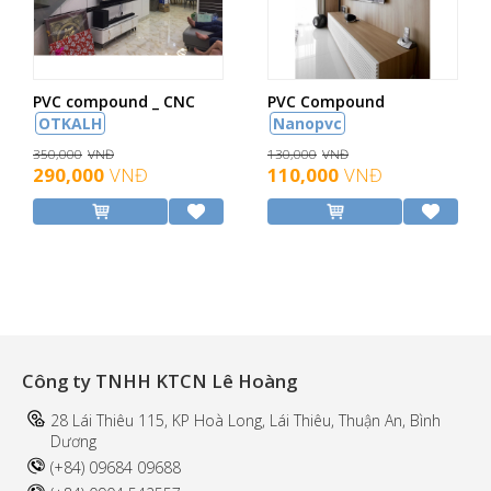
PVC compound _ CNC
PVC Compound
OTKALH
Nanopvc
350,000
VNĐ
130,000
VNĐ
290,000
VNĐ
110,000
VNĐ
Công ty TNHH KTCN Lê Hoàng
28 Lái Thiêu 115, KP Hoà Long, Lái Thiêu, Thuận An, Bình
Dương
(+84) 09684 09688