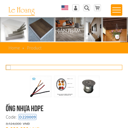
Tiếng Việt
Log in
English
Wishlist
Products
Home
Product
Ống nhựa HDPE
Code:
D220009
3,124,000
VNĐ