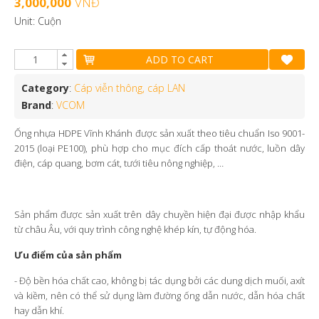
3,000,000
VNĐ
Unit: Cuộn
ADD TO CART
Category
:
Cáp viễn thông, cáp LAN
Brand
:
VCOM
Ống nhựa HDPE Vĩnh Khánh được sản xuất theo tiêu chuẩn Iso 9001-
2015 (loại PE100), phù hợp cho mục đích cấp thoát nước, luồn dây
điện, cáp quang, bơm cát, tưới tiêu nông nghiệp, …
Sản phẩm được sản xuất trên dây chuyền hiện đại được nhập khẩu
từ châu Âu, với quy trình công nghệ khép kín, tự động hóa.
Ưu điểm của sản phẩm
- Độ bền hóa chất cao, không bị tác dụng bởi các dung dịch muối, axít
và kiềm, nên có thể sử dụng làm đường ống dẫn nước, dẫn hóa chất
hay dẫn khí.