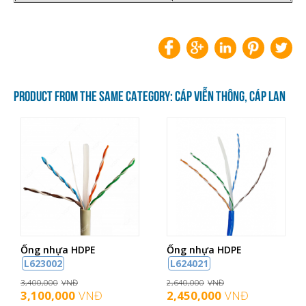
PRODUCT FROM THE SAME CATEGORY: CÁP VIỄN THÔNG, CÁP LAN
Ống nhựa HDPE
Ống nhựa HDPE
L623002
L624021
3,400,000
VNĐ
2,640,000
VNĐ
3,100,000
VNĐ
2,450,000
VNĐ