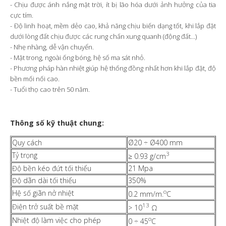
- Chịu được ánh nắng mặt trời, ít bị lão hóa dưới ảnh hưởng của tia
cực tím.
- Độ linh hoạt, mềm dẻo cao, khả năng chịu biến dạng tốt, khi lắp đặt
dưới lòng đất chịu được các rung chấn xung quanh (động đất...)
- Nhẹ nhàng, dễ vận chuyển.
- Mặt trong, ngoài ống bóng, hệ số ma sát nhỏ.
- Phương pháp hàn nhiệt giúp hệ thống đồng nhất hơn khi lắp đặt, độ
bền mối nối cao.
- Tuổi thọ cao trên 50 năm.
Thông số kỹ thuật chung:
Quy cách
Ø20 ÷ Ø400 mm
3
Tỷ trọng
≥
0.93 g/cm
Độ bền kéo đứt tối thiểu
21 Mpa
Độ dãn dài tối thiểu
350%
o
Hệ số giãn nở nhiệt
0.2 mm/m.
C
13
Điện trở suất bề mặt
> 10
Ω
o
Nhiệt độ làm việc cho phép
0
÷
45
C