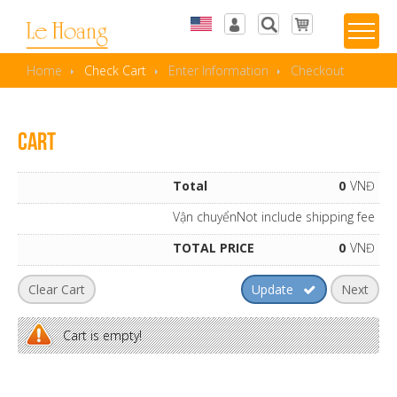
Tiếng Việt
Log in
Home
Check Cart
Enter Information
Checkout
English
Wishlist
Cart
Total
0
VNĐ
Vận chuyển
Not include shipping fee
TOTAL PRICE
0
VNĐ
Cart is empty!