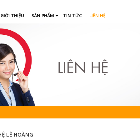
GIỚI THIỆU
SẢN PHẨM
TIN TỨC
LIÊN HỆ
Tất cả
Cáp mạng LAN
Cáp camera
Ván nhựa PVC
Tấm nhựa ốp tường trang trí
Tấm lam sóng
Gỗ nhựa ngoài trời
Sàn nhựa
Ống nhựa Công trình
Thi công cửa sắt - nhôm - inox
HỆ LÊ HOÀNG