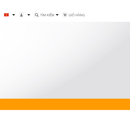
TÌM KIẾM
GIỎ HÀNG
Tiếng Việt
Đăng nhập
English
Sản phẩm yêu thích