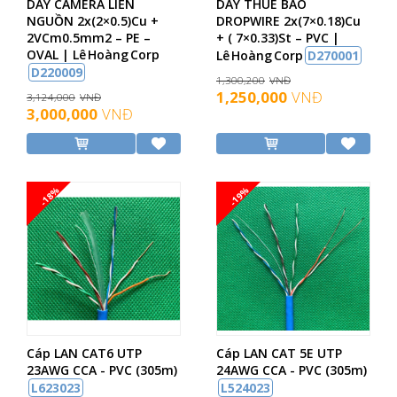
DÂY CAMERA LIỀN
DÂY THUÊ BAO
NGUỒN 2x(2×0.5)Cu +
DROPWIRE 2x(7×0.18)Cu
2VCm0.5mm2 – PE –
+ ( 7×0.33)St – PVC |
OVAL | Lê Hoàng Corp
Lê Hoàng Corp
D270001
D220009
1,300,200
VNĐ
1,250,000
VNĐ
3,124,000
VNĐ
3,000,000
VNĐ
-18%
-19%
Cáp LAN CAT6 UTP
Cáp LAN CAT 5E UTP
23AWG CCA - PVC (305m)
24AWG CCA - PVC (305m)
L623023
L524023