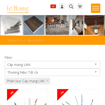
Tiếng Việt
Đăng nhập
English
Sản phẩm yêu thích
Trang chủ
Sản phẩm
Filter:
Cáp mạng LAN
Thương hiệu: Tất cả
Phân loại: Cáp mạng LAN
-9%
-7%