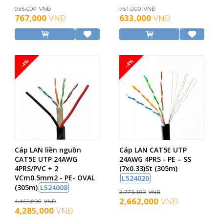
935,000
VNĐ
781,000
VNĐ
767,000
VNĐ
633,000
VNĐ
-4%
-4%
Cáp LAN liền nguồn
Cáp LAN CAT5E UTP
CAT5E UTP 24AWG
24AWG 4PRS - PE – SS
4PRS/PVC + 2
(7x0.33)St (305m)
VCm0.5mm2 - PE- OVAL
L524020
(305m)
L524008
2,773,100
VNĐ
2,662,000
VNĐ
4,463,800
VNĐ
4,285,000
VNĐ