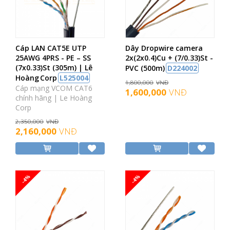
Cáp LAN CAT5E UTP
Dây Dropwire camera
25AWG 4PRS - PE – SS
2x(2x0.4)Cu + (7/0.33)St -
(7x0.33)St (305m) | Lê
PVC (500m)
D224002
Hoàng Corp
L525004
1,800,000
VNĐ
Cáp mạng VCOM CAT6
1,600,000
VNĐ
chính hãng | Le Hoàng
Corp
2,350,000
VNĐ
2,160,000
VNĐ
-4%
-4%