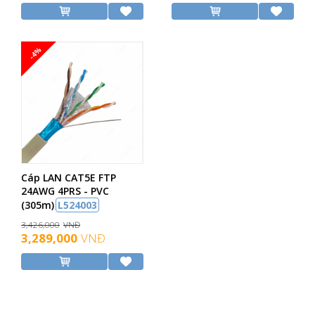
-4%
Cáp LAN CAT5E FTP
24AWG 4PRS - PVC
(305m)
L524003
3,426,000
VNĐ
3,289,000
VNĐ