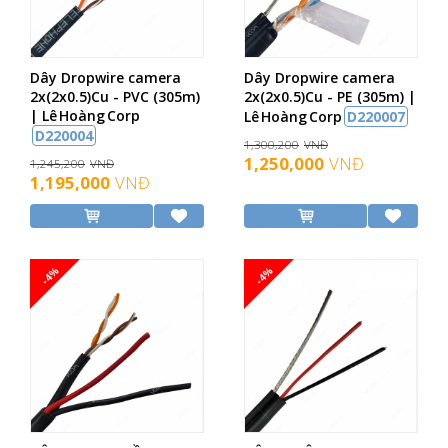
Dây Dropwire camera
Dây Dropwire camera
2x(2x0.5)Cu - PVC (305m)
2x(2x0.5)Cu - PE (305m) |
| Lê Hoàng Corp
Lê Hoàng Corp
D220007
D220004
1,300,200
VNĐ
1,250,000
VNĐ
1,245,200
VNĐ
1,195,000
VNĐ
-4%
-4%