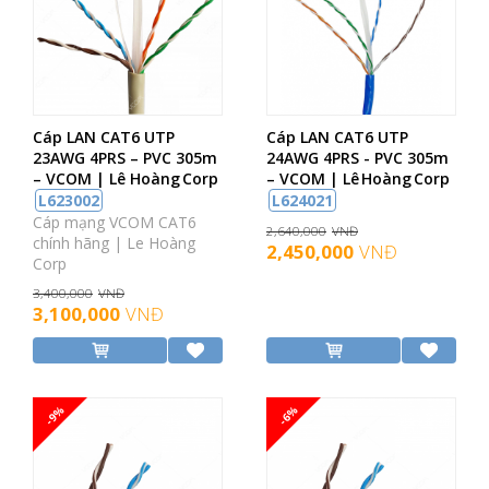
Cáp LAN CAT6 UTP
Cáp LAN CAT6 UTP
23AWG 4PRS – PVC 305m
24AWG 4PRS - PVC 305m
– VCOM | Lê Hoàng Corp
– VCOM | Lê Hoàng Corp
L623002
L624021
Cáp mạng VCOM CAT6
2,640,000
VNĐ
chính hãng | Le Hoàng
2,450,000
VNĐ
Corp
3,400,000
VNĐ
3,100,000
VNĐ
-9%
-6%