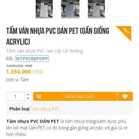
Tấm ván nhựa PVC dán PET (gần giống
HOT
ACRYLIC)
Tấm ván nhựa PVC cao cấp Lê Hoàng
Mã:
NTPVCREPOPP
1,450,000
VNĐ
1,350,000
VNĐ
Đơn vị: Tấm
THÊM VÀO GIỎ
Phân loại
:
Ván nhựa PVC
Tấm nhựa PVC DÁN PET
là tấm nhựa trắng/xám được phủ
lên bề mặt tấm PET có độ bóng gần giống arcrylic với giá cả rẻ
hơn nhiều.