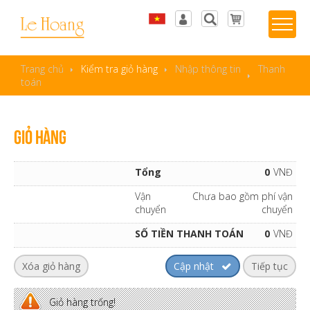
Tiếng Việt
Đăng nhập
English
Sản phẩm yêu thích
Trang chủ
Kiểm tra giỏ hàng
Nhập thông tin
Thanh
toán
Giỏ hàng
Tổng
0
VNĐ
Vận
Chưa bao gồm phí vận
chuyển
chuyển
SỐ TIỀN THANH TOÁN
0
VNĐ
Giỏ hàng trống!