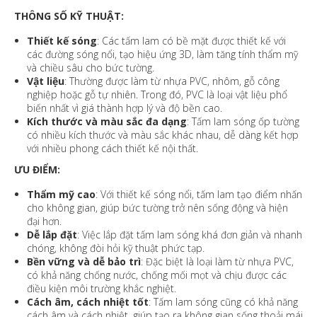
THÔNG SỐ KỸ THUẬT:
Thiết kế sóng
: Các tấm lam có bề mặt được thiết kế với
các đường sóng nổi, tạo hiệu ứng 3D, làm tăng tính thẩm mỹ
và chiều sâu cho bức tường.
Vật liệu
: Thường được làm từ nhựa PVC, nhôm, gỗ công
nghiệp hoặc gỗ tự nhiên. Trong đó, PVC là loại vật liệu phổ
biến nhất vì giá thành hợp lý và độ bền cao.
Kích thước và màu sắc đa dạng
: Tấm lam sóng ốp tường
có nhiều kích thước và màu sắc khác nhau, dễ dàng kết hợp
với nhiều phong cách thiết kế nội thất.
ƯU ĐIỂM:
Thẩm mỹ cao
: Với thiết kế sóng nổi, tấm lam tạo điểm nhấn
cho không gian, giúp bức tường trở nên sống động và hiện
đại hơn.
Dễ lắp đặt
: Việc lắp đặt tấm lam sóng khá đơn giản và nhanh
chóng, không đòi hỏi kỹ thuật phức tạp.
Bền vững và dễ bảo trì
: Đặc biệt là loại làm từ nhựa PVC,
có khả năng chống nước, chống mối mọt và chịu được các
điều kiện môi trường khắc nghiệt.
Cách âm, cách nhiệt tốt
: Tấm lam sóng cũng có khả năng
cách âm và cách nhiệt, giúp tạo ra không gian sống thoải mái