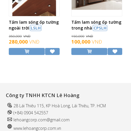
Tấm lam sóng ốp tường
Tấm lam sóng ốp tường
ngoài trời
LSLH
trong nhà
CPSLH
350,000
VNĐ
150,000
VNĐ
280,000
VNĐ
100,000
VNĐ
Công ty TNHH KTCN Lê Hoàng
28 Lái Thiêu 115, KP Hoà Long, Lái Thiêu, TP. HCM
(+84) 0904 542557
l
ehoangcorp.com@gmail.com
www.
lehoangcorp.com.vn