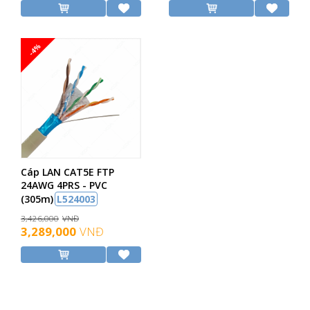
-4%
Cáp LAN CAT5E FTP
24AWG 4PRS - PVC
(305m)
L524003
3,426,000
VNĐ
3,289,000
VNĐ