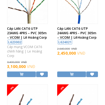
Cáp LAN CAT6 UTP
Cáp LAN CAT6 UTP
23AWG 4PRS – PVC 305m
24AWG 4PRS - PVC 305m
– VCOM | Lê Hoàng Corp
– VCOM | Lê Hoàng Corp
L623002
L624021
Cáp mạng VCOM CAT6
2,640,000
VNĐ
chính hãng | Le Hoàng
2,450,000
VNĐ
Corp
3,400,000
VNĐ
3,100,000
VNĐ
-9%
-6%