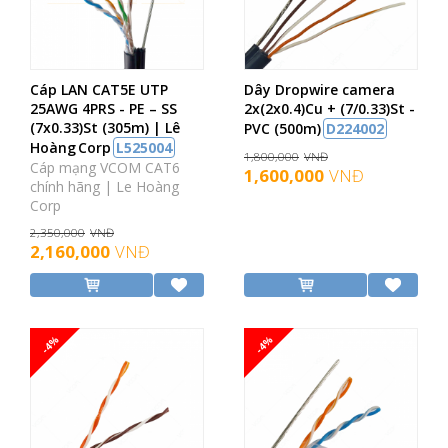
Cáp LAN CAT5E UTP
Dây Dropwire camera
25AWG 4PRS - PE – SS
2x(2x0.4)Cu + (7/0.33)St -
(7x0.33)St (305m) | Lê
PVC (500m)
D224002
Hoàng Corp
L525004
1,800,000
VNĐ
Cáp mạng VCOM CAT6
1,600,000
VNĐ
chính hãng | Le Hoàng
Corp
2,350,000
VNĐ
2,160,000
VNĐ
-4%
-4%