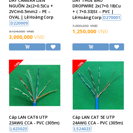
DÂY CAMERA LIỀN
DÂY THUÊ BAO
NGUỒN 2x(2×0.5)Cu +
DROPWIRE 2x(7×0.18)Cu
2VCm0.5mm2 – PE –
+ ( 7×0.33)St – PVC |
OVAL | Lê Hoàng Corp
Lê Hoàng Corp
D270001
D220009
1,300,200
VNĐ
1,250,000
VNĐ
3,124,000
VNĐ
3,000,000
VNĐ
-18%
-19%
Cáp LAN CAT6 UTP
Cáp LAN CAT 5E UTP
23AWG CCA - PVC (305m)
24AWG CCA - PVC (305m)
L623023
L524023