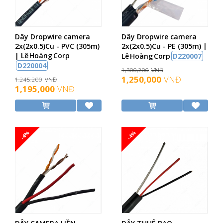
Dây Dropwire camera
Dây Dropwire camera
2x(2x0.5)Cu - PVC (305m)
2x(2x0.5)Cu - PE (305m) |
| Lê Hoàng Corp
Lê Hoàng Corp
D220007
D220004
1,300,200
VNĐ
1,250,000
VNĐ
1,245,200
VNĐ
1,195,000
VNĐ
-4%
-4%