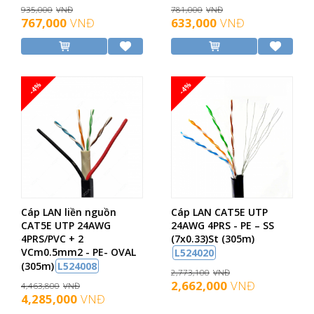
935,000
VNĐ
781,000
VNĐ
767,000
VNĐ
633,000
VNĐ
-4%
-4%
Cáp LAN liền nguồn
Cáp LAN CAT5E UTP
CAT5E UTP 24AWG
24AWG 4PRS - PE – SS
4PRS/PVC + 2
(7x0.33)St (305m)
VCm0.5mm2 - PE- OVAL
L524020
(305m)
L524008
2,773,100
VNĐ
2,662,000
VNĐ
4,463,800
VNĐ
4,285,000
VNĐ