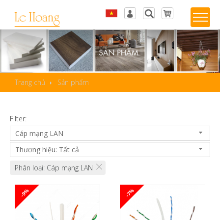
Tiếng Việt
Đăng nhập
English
Sản phẩm yêu thích
Trang chủ
Sản phẩm
Filter:
Cáp mạng LAN
Thương hiệu: Tất cả
Phân loại: Cáp mạng LAN
-9%
-7%