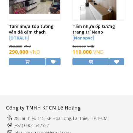
Tấm nhựa tốp tường
Tấm nhựa ốp tường
vân đá cẩm thạch
trang trí Nano
OTKALH
Nanopvc
350,000
VNĐ
130,000
VNĐ
290,000
VNĐ
110,000
VNĐ
Công ty TNHH KTCN Lê Hoàng
28 Lái Thiêu 115, KP Hoà Long, Lái Thiêu, TP. HCM
(+84) 0904 542557
l
ehoangcorp.com@gmail.com