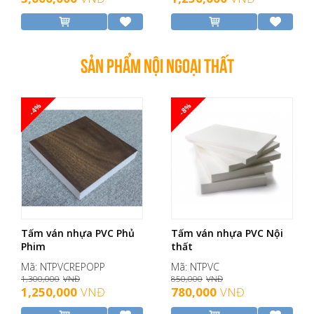
SẢN PHẨM NỘI NGOẠI THẤT
-4%
-8%
Tấm ván nhựa PVC Phủ
Tấm ván nhựa PVC Nội
Phim
thất
Mã: NTPVCREPOPP
Mã: NTPVC
1,300,000
VNĐ
850,000
VNĐ
1,250,000
VNĐ
780,000
VNĐ