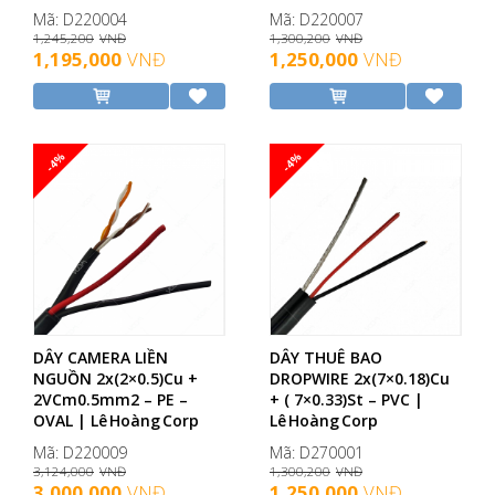
Mã: D220004
Mã: D220007
1,245,200
VNĐ
1,300,200
VNĐ
1,195,000
VNĐ
1,250,000
VNĐ
-4%
-4%
DÂY CAMERA LIỀN
DÂY THUÊ BAO
NGUỒN 2x(2×0.5)Cu +
DROPWIRE 2x(7×0.18)Cu
2VCm0.5mm2 – PE –
+ ( 7×0.33)St – PVC |
OVAL | Lê Hoàng Corp
Lê Hoàng Corp
Mã: D220009
Mã: D270001
3,124,000
VNĐ
1,300,200
VNĐ
3,000,000
VNĐ
1,250,000
VNĐ