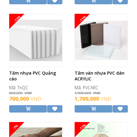
-13%
-11%
Tấm nhựa PVC Quảng
Tấm ván nhựa PVC dán
cáo
ACRYLIC
Mã: TnQC
Mã: PVCARC
800,000
VNĐ
1,900,000
VNĐ
700,000
VNĐ
1,700,000
VNĐ
-17%
-7%