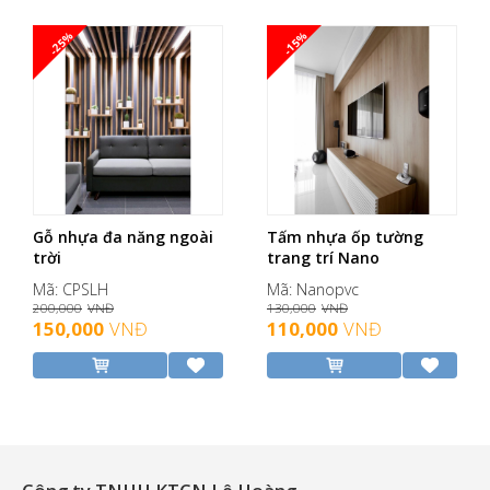
-25%
-15%
Gỗ nhựa đa năng ngoài
Tấm nhựa ốp tường
trời
trang trí Nano
Mã: CPSLH
Mã: Nanopvc
200,000
VNĐ
130,000
VNĐ
150,000
VNĐ
110,000
VNĐ