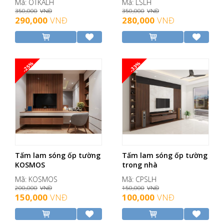
Mã: OTKALH
Mã: LSLH
350,000
VNĐ
350,000
VNĐ
290,000
VNĐ
280,000
VNĐ
-25%
-33%
Tấm lam sóng ốp tường
Tấm lam sóng ốp tường
KOSMOS
trong nhà
Mã: KOSMOS
Mã: CPSLH
200,000
VNĐ
150,000
VNĐ
150,000
VNĐ
100,000
VNĐ