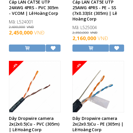
Cáp LAN CAT5E UTP
Cáp LAN CAT5E UTP
24AWG 4PRS - PVC 305m
25AWG 4PRS - PE – SS
- VCOM | Lê Hoàng Corp
(7x0.33)St (305m) | Lê
Hoàng Corp
Mã: L524001
2,600,000
VNĐ
Mã: L525004
2,450,000
VNĐ
2,350,000
VNĐ
2,160,000
VNĐ
-4%
-4%
Dây Dropwire camera
Dây Dropwire camera
2x(2x0.5)Cu - PVC (305m)
2x(2x0.5)Cu - PE (305m) |
| Lê Hoàng Corp
Lê Hoàng Corp