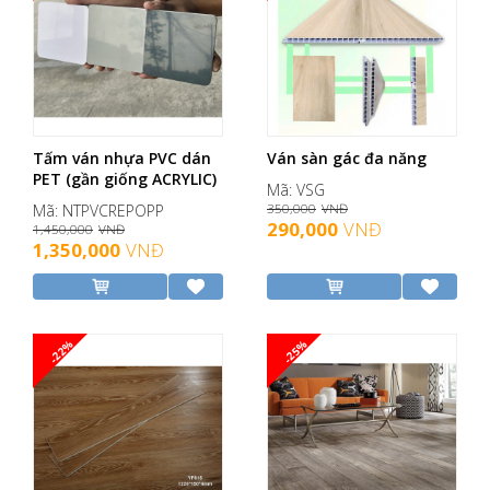
Tấm ván nhựa PVC dán
Ván sàn gác đa năng
PET (gần giống ACRYLIC)
Mã: VSG
Mã: NTPVCREPOPP
350,000
VNĐ
290,000
VNĐ
1,450,000
VNĐ
1,350,000
VNĐ
-22%
-25%