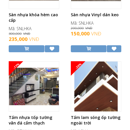
Sàn nhựa khóa hèm cao
Sàn nhựa Vinyl dán keo
cấp
Mã: SNLHKA
Mã: SNLHKA
200,000
VNĐ
150,000
VNĐ
300,000
VNĐ
235,000
VNĐ
-17%
-20%
Tấm nhựa tốp tường
Tấm lam sóng ốp tường
vân đá cẩm thạch
ngoài trời