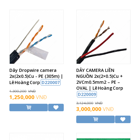
Dây Dropwire camera
DÂY CAMERA LIỀN
2x(2x0.5)Cu - PE (305m) |
NGUỒN 2x(2×0.5)Cu +
2VCm0.5mm2 – PE –
Lê Hoàng Corp
D220007
OVAL | Lê Hoàng Corp
1,300,200
VNĐ
D220009
1,250,000
VNĐ
3,124,000
VNĐ
3,000,000
VNĐ