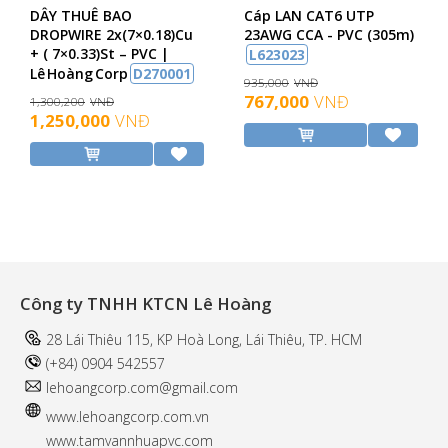
DÂY THUÊ BAO
Cáp LAN CAT6 UTP
DROPWIRE 2x(7×0.18)Cu
23AWG CCA - PVC (305m)
+ ( 7×0.33)St – PVC |
L623023
Lê Hoàng Corp
D270001
935,000
VNĐ
767,000
VNĐ
1,300,200
VNĐ
1,250,000
VNĐ
Công ty TNHH KTCN Lê Hoàng
28 Lái Thiêu 115, KP Hoà Long, Lái Thiêu, TP. HCM
(+84) 0904 542557
l
ehoangcorp.com@gmail.com
www.
lehoangcorp.com.vn
www.tamvannhuapvc.com