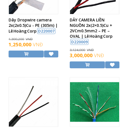
Dây Dropwire camera
DÂY CAMERA LIỀN
2x(2x0.5)Cu - PE (305m) |
NGUỒN 2x(2×0.5)Cu +
2VCm0.5mm2 – PE –
Lê Hoàng Corp
D220007
OVAL | Lê Hoàng Corp
1,300,200
VNĐ
D220009
1,250,000
VNĐ
3,124,000
VNĐ
3,000,000
VNĐ