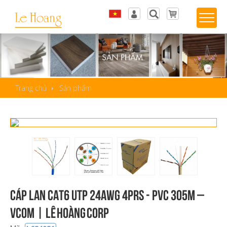
Tiếng Việt
Đăng nhập
English
Sản phẩm yêu thích
Trang chủ
Sản phẩm
Cáp LAN CAT6 UTP 24AWG 4PRS - PVC 305m –
VCOM | Lê Hoàng Corp