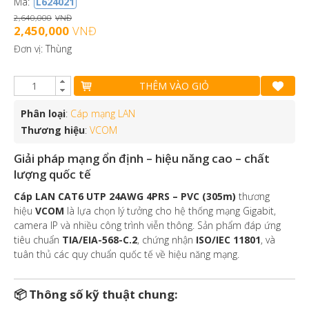
Mã:
L624021
2,640,000
VNĐ
2,450,000
VNĐ
Đơn vị: Thùng
THÊM VÀO GIỎ
Phân loại
:
Cáp mạng LAN
Thương hiệu
:
VCOM
Giải pháp mạng ổn định – hiệu năng cao – chất
lượng quốc tế
Cáp LAN CAT6 UTP 24AWG 4PRS – PVC (305m)
thương
hiệu
VCOM
là lựa chọn lý tưởng cho hệ thống mạng Gigabit,
camera IP và nhiều công trình viễn thông. Sản phẩm đáp ứng
tiêu chuẩn
TIA/EIA-568-C.2
, chứng nhận
ISO/IEC 11801
, và
tuân thủ các quy chuẩn quốc tế về hiệu năng mạng.
📦
Thông số kỹ thuật chung: