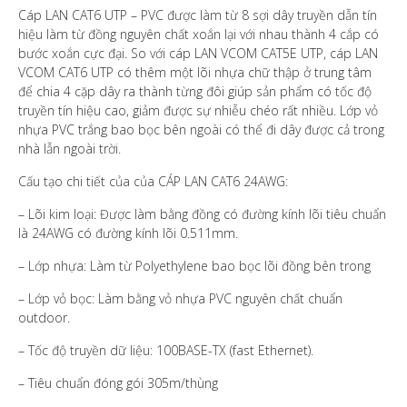
Cáp LAN CAT6 UTP – PVC được làm từ 8 sợi dây truyền dẫn tín
hiệu làm từ đồng nguyên chất xoắn lại với nhau thành 4 cắp có
bước xoắn cực đại. So với cáp LAN VCOM CAT5E UTP, cáp LAN
VCOM CAT6 UTP có thêm một lõi nhựa chữ thập ở trung tâm
để chia 4 cặp dây ra thành từng đôi giúp sản phẩm có tốc độ
truyền tín hiệu cao, giảm được sự nhiễu chéo rất nhiều. Lớp vỏ
nhựa PVC trắng bao bọc bên ngoài có thể đi dây được cả trong
nhà lẫn ngoài trời.
Cấu tạo chi tiết của của CÁP LAN CAT6 24AWG:
– Lõi kim loại: Được làm bằng đồng có đường kính lõi tiêu chuẩn
là 24AWG có đường kính lõi 0.511mm.
– Lớp nhựa: Làm từ Polyethylene bao bọc lõi đồng bên trong
– Lớp vỏ bọc: Làm bằng vỏ nhựa PVC nguyên chất chuẩn
outdoor.
– Tốc độ truyền dữ liệu: 100BASE-TX (fast Ethernet).
– Tiêu chuẩn đóng gói 305m/thùng