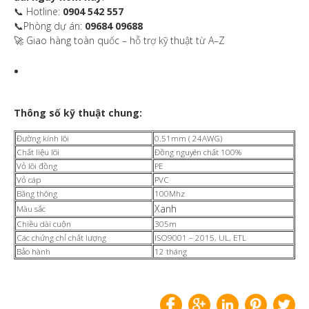
📞 Hotline:
0904 542 557
📞Phòng dự án:
09684 09688
🚀 Giao hàng toàn quốc – hỗ trợ kỹ thuật từ A–Z
Thông số kỹ thuật chung:
Đường kính lõi
0.51mm ( 24AWG)
Chất liệu lõi
Đồng nguyên chất 100%
Vỏ lõi đồng
PE
Vỏ cáp
PVC
Băng thông
100Mhz
Xanh
Màu sắc
Chiều dài cuộn
305m
Các chứng chỉ chất lượng
ISO9001 – 2015, UL, ETL
Bảo hành
12 tháng