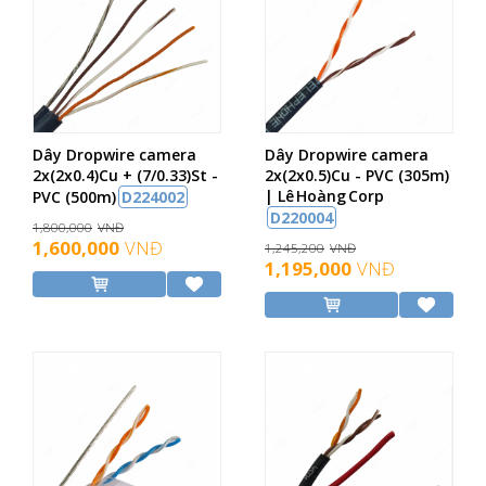
Dây Dropwire camera
Dây Dropwire camera
2x(2x0.4)Cu + (7/0.33)St -
2x(2x0.5)Cu - PVC (305m)
| Lê Hoàng Corp
PVC (500m)
D224002
D220004
1,800,000
VNĐ
1,600,000
VNĐ
1,245,200
VNĐ
1,195,000
VNĐ