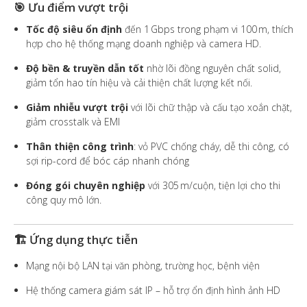
🎯 Ưu điểm vượt trội
Tốc độ siêu ổn định
đến 1 Gbps trong phạm vi 100 m, thích
hợp cho hệ thống mạng doanh nghiệp và camera HD.
Độ bền & truyền dẫn tốt
nhờ lõi đồng nguyên chất solid,
giảm tổn hao tín hiệu và cải thiện chất lượng kết nối.
Giảm nhiễu vượt trội
với lõi chữ thập và cấu tạo xoắn chặt,
giảm crosstalk và EMI
Thân thiện công trình
: vỏ PVC chống cháy, dễ thi công, có
sợi rip-cord để bóc cáp nhanh chóng
Đóng gói chuyên nghiệp
với 305 m/cuộn, tiện lợi cho thi
công quy mô lớn.
🏗️ Ứng dụng thực tiễn
Mạng nội bộ LAN tại văn phòng, trường học, bệnh viện
Hệ thống camera giám sát IP – hỗ trợ ổn định hình ảnh HD