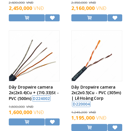
2,600,000
VNĐ
2,350,000
VNĐ
2,450,000
VNĐ
2,160,000
VNĐ
Dây Dropwire camera
Dây Dropwire camera
2x(2x0.4)Cu + (7/0.33)St -
2x(2x0.5)Cu - PVC (305m)
| Lê Hoàng Corp
PVC (500m)
D224002
D220004
1,800,000
VNĐ
1,600,000
VNĐ
1,245,200
VNĐ
1,195,000
VNĐ