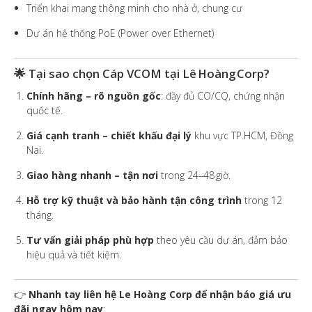
Triển khai mạng thông minh cho nhà ở, chung cư
Dự án hệ thống PoE (Power over Ethernet)
🌟 Tại sao chọn Cáp VCOM tại Lê Hoàng Corp?
Chính hãng – rõ nguồn gốc
: đầy đủ CO/CQ, chứng nhận
quốc tế.
Giá cạnh tranh – chiết khấu đại lý
khu vực TP.HCM, Đồng
Nai.
Giao hàng nhanh – tận nơi
trong 24–48 giờ.
Hỗ trợ kỹ thuật và bảo hành tận công trình
trong 12
tháng.
Tư vấn giải pháp phù hợp
theo yêu cầu dự án, đảm bảo
hiệu quả và tiết kiệm.
👉
Nhanh tay liên hệ Le Hoàng Corp
để nhận
báo giá ưu
đãi ngay hôm nay
: