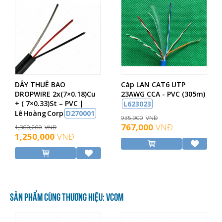
DÂY THUÊ BAO
Cáp LAN CAT6 UTP
DROPWIRE 2x(7×0.18)Cu
23AWG CCA - PVC (305m)
+ ( 7×0.33)St – PVC |
L623023
Lê Hoàng Corp
D270001
935,000
VNĐ
767,000
VNĐ
1,300,200
VNĐ
1,250,000
VNĐ
SẢN PHẨM CÙNG THƯƠNG HIỆU: VCOM